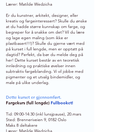
Lærer: Matilde Wedzicha
Er du kunstner, arkitekt, designer, eller
kreativ og fargeinteressert? Skulle du ønske
at du hadde større kunnskap om farge, og
begreper for å snakke om det? Vil du lære
og lage egen maling (som ikke er
plastbasert!!!)? Skulle du gjerne vært med
på kurset i full lengde, men er opptatt på
dagtid? Perfekt, da bør du melde deg på
her! ​Dette k
urset består av en teoretisk
innledning og praktiske øvelser innen
subtraktiv fargeblanding. Vi vil jobbe med
pigmenter og et utvalg bindemidler, og
male på ulike underlag.
Dette kurset er gjennomført.
Fargekurs (full lengde)
Fullbooket!
Tid: 09:00-14:30 (inkl lunsjpause), 20.mars
Sted:
Brenneriveien 9, 0182 Oslo
Maks 8 deltakere
Lærer: Matilde Wedzicha