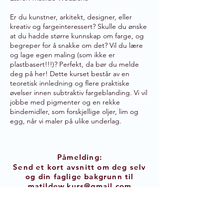
Er du kunstner, arkitekt, designer, eller
kreativ og fargeinteressert? Skulle du ønske
at du hadde større kunnskap om farge, og
begreper for å snakke om det? Vil du lære
og lage egen maling (som ikke er
plastbasert!!!)? Perfekt, da bør du melde
deg på her! ​
​Dette k
urset består av en
teoretisk innledning og flere praktiske
øvelser innen subtraktiv fargeblanding. Vi vil
jobbe med pigmenter og en rekke
bindemidler, som forskjellige oljer, lim og
egg, når vi maler på ulike underlag.
Påmelding:
Send et kort avsnitt om deg selv
og din faglige bakgrunn til
matildew.kurs@gmail.com
innen 17. mars.