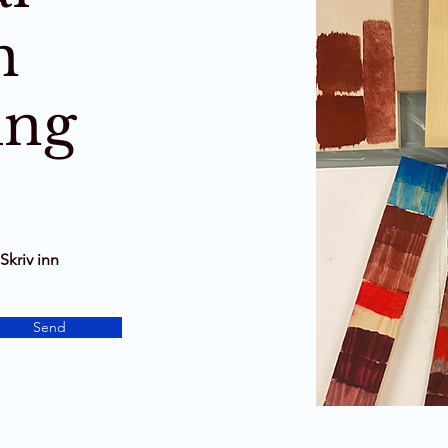
n
ing
Skriv inn
Send